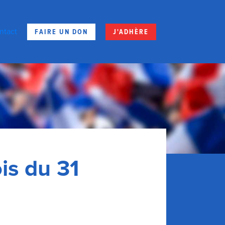
FAIRE UN DON
J'ADHÈRE
ntact
is du 31